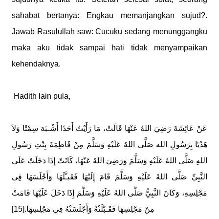
sahabat bertanya: Engkau memanjangkan sujud?.
Jawab Rasulullah saw: Cucuku sedang menunggangku
maka aku tidak sampai hati tidak menyampaikan
kehendaknya.
Hadith lain pula,
عَنْ عَائِشَةَ رَضِيَ اللهُ عَنْهَا قَالَتْ، مَا رَأَيْتُ أَحَدًا أَشْـبَهَ سِمْتًا وَلاَ
هَدْيًا بِرَسُولِ الله صَلَّى اللهُ عَلَيْهِ وَسَلَّمَ مِنْ فَاطِمَةَ بِنْتِ رَسُولِ
اللهِ صَلَّى اللهُ عَلَيْهِ وَسَلَّمَ وَرَضِيَ اللهُ عَنْهَا، كَانَتْ إِذَا دَخَلَتْ عَلَى
النَّبِيِّ صَلَّى اللهُ عَلَيْهِ وَسَلَّمَ قَامَ إِلَيْهَا فَقَبـَّلَهَا وَأَجْلَسَهَا فِي
مَجْلِسِهِ، وَكَانَ النَّبِيُّ صَلَّى اللهُ عَلَيْهِ وَسَلَّمَ إِذَا دَخَلَ عَلَيْهَا قَامَتْ
مِنْ مَجْلِسِهَا فَقَـبَّلَتْهُ وَأَجْلَسَتْهُ فِي مَجْلِسِهَا.[15]