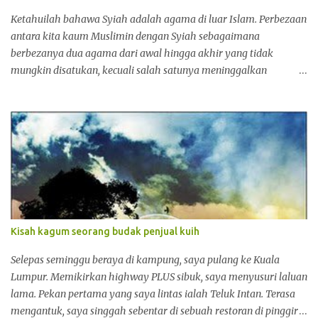
memang tidak ada bezanya dengan pelacuran. Di wilayah Timur
Tengah sendiri, satu-satunya negara yang menyedari kewujudan
Ketahuilah bahawa Syiah adalah agama di luar Islam. Perbezaan
Iran sebagai negara Syiah adalah Iraq. Saddam Hussien
antara kita kaum Muslimin dengan Syiah sebagaimana
memerintah Iraq sezaman dengan era Khom...
berbezanya dua agama dari awal hingga akhir yang tidak
mungkin disatukan, kecuali salah satunya meninggalkan
agamanya. 1 . Pembawa Agama Islam adalah Muhammad
Rasulullah. Pembawa Agama Syiah adalah seorang Yahudi
bernama Abdullah bin Saba ' Al Himyari . [ Majmu 'Fatawa , 4/
435 ] 2 . Rukun Islam menurut agama Islam : 1. Dua Syahadat 2.
Solat 3. Puasa 4. Zakat 5. Haji [HR Muslim no. 1 daripada Ibnu
Umar ] Rukun Islam ala agama Syiah : 1. Solat 2 . Puasa 3 . Zakat
4. Haji 5. Wilayah / Kekuasaan [Lihat Al Kafi Fil Ushul 2 /18 karya
Imam Besar Syiah Al Kulaini 2 /634 ] . Kedudukan Al Kulaini di
Syiah = Kedudukan Imam Bukhari di Sunni ] 3 . Rukun Iman
Kisah kagum seorang budak penjual kuih
menurut agama Islam ada 6 perkara iaitu : 1. Iman Kepada Allah
2. Iman Kepada Malaikat 3. Iman Kepada Kitab- Kitab 4 . Iman
Selepas seminggu beraya di kampung, saya pulang ke Kuala
Kepada Para Rasul 5. Iman Kepada hari qiamat 6. Iman Kepada
Lumpur. Memikirkan highway PLUS sibuk, saya menyusuri laluan
Qadha Qadar. 3....
lama. Pekan pertama yang saya lintas ialah Teluk Intan. Terasa
mengantuk, saya singgah sebentar di sebuah restoran di pinggir