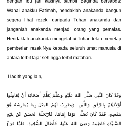
dengan lbu jari kakinya sambil Baginda bersabda:
Wahai anakku Fatimah, hendaklah anakanda bangun
segera lihat rezeki daripada Tuhan anakanda dan
janganlah anakanda menjadi orang yang pemalas.
Hendaklah anakanda mengetahui Tuhan telah menetap
pemberian rezekiNya kepada seluruh umat manusia di
antara terbit fajar sehingga terbit matahari.
Hadith yang lain,
وَقَدْ كَانَ النَّبِي صَلَّى اللهُ عَلَيْهِ وَسَلَّمَ يُعَلِّمُ أَصْحَابَهُ أَنْ يُعَامِلُوا
أَوْلاَدَهُمْ بِالرِّفْقِ وَاللَّيْنِ، وَيَضْرِبُ لَهُمُ المَثَلَ بِمَا يُمَارِسُهُ هُوَ
بِنَفْسِهِ، فَقَدْ كَانَ يُصَلِّى يَوْمًا إِمَامًا، فَارْتَحَلَهُ الحَسَنُ ابْنُ بِنْتِهِ
السَّـيِّدَةِ فَاطِمَةَ رَضِيَ اللهُ عَنْهَا، فَأَطَالَ السُّجُودَ، فَلَمَّا فَرَغَ