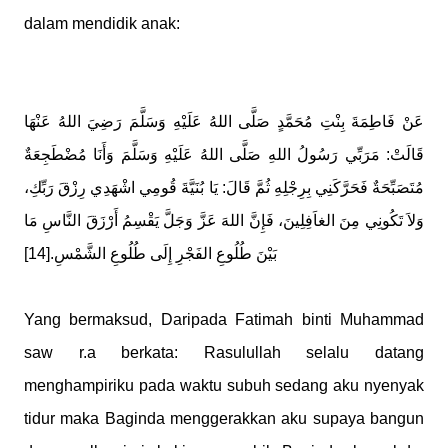
dalam mendidik anak:
عَنْ فَاطِمَةَ بِنْتِ مُحَمَّدٍ صَلَّى اللهُ عَلَيْهِ وَسَلَّمَ رَضِيَ اللهُ عَنْهَا
قَالَتْ: مَرَبِّي رَسُولُ اللهِ صَلَّى اللهُ عَلَيْهِ وَسَلَّمَ وَأَنَا مُضْطَجِعَةٌ
مُتَصَبِّحَةٌ فَحَرَّكَنِي بِرِجْلِهِ ثُمَّ قَالَ: يَا بُنَيَّةَ قُومِي اشْهَدِي رِزْقَ رَبِّكِ،
وَلاَ تَكُونِي مِنَ الغاَفِلِينَ، فَإِنَّ اللهَ عَزَّ وَجَلَّ يَقْسِمُ أَرْزَقَ النَّاسِ مَا
بَيْنَ طُلُوعِ الفَجْرِ إِلَى طُلُوعِ الشَّمْسِ.[14]
Yang bermaksud, Daripada Fatimah binti Muhammad
saw r.a berkata: Rasulullah selalu datang
menghampiriku pada waktu subuh sedang aku nyenyak
tidur maka Baginda menggerakkan aku supaya bangun