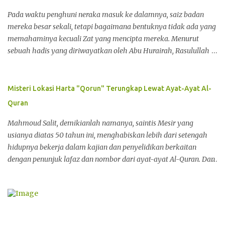
Pada waktu penghuni neraka masuk ke dalamnya, saiz badan
mereka besar sekali, tetapi bagaimana bentuknya tidak ada yang
memahaminya kecuali Zat yang mencipta mereka. Menurut
sebuah hadis yang diriwayatkan oleh Abu Hurairah, Rasulullah
SAW bersabda, "Jarak antara kedua orang kafir yang masuk
neraka adalah tiga hari perjalanan seorang penunggang cepat,"
(HR.Muslim). Abu Hurairah meriwayatkan bahawa Rasulullah
Misteri Lokasi Harta "Qorun" Terungkap Lewat Ayat-Ayat Al-
SAW bersabda, "Geraham orang kafir itu atau gigi taring atasnya,
Quran
sama besarnya dengan Bukit Uhud dan tebal kulitnya sama
dengan tiga hari perjalanan," (Sahih Muslim) . Rasulullah SAW
Mahmoud Salit, demikianlah namanya, saintis Mesir yang
bersabda, "Kulit orang kafir itu 42 hasta tebalnya, gerahamnya
usianya diatas 50 tahun ini, menghabiskan lebih dari setengah
sebesar Uhud, sedangkan bilik yang diperlukannya sama seperti
hidupnya bekerja dalam kajian dan penyelidikan berkaitan
jarak antara Mekah dan Madinah." (HR. Tarmidzi) . Abu Hurairah
dengan penunjuk lafaz dan nombor dari ayat-ayat Al-Quran. Dan
meriwayatkan bahawa Nabi SAW bersabda, "Geraham orang
setelah lebih dari 30 tahun melakukan kajian yang berterusan
kafir pada hari kiamat nanti sama besarnya dengan Uhud, dan
menegaskan kepada "Alarabiya.net" kemampuannya untuk
tebal kulitnya tujuh puluh hasta. Tangannya seperti...
mengenalpasti seluruh kekayaan minyak, bahan mentah,
arkeologi dan perlombongan di setiap lokasi di bawah
permukaan bumi dan laut. Ia menjelaskan melalui kajian yang