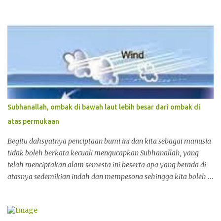
pekan itu. Sebaik memesan makanan, seorang kanak-kanak lelaki
berusia lebih kurang 12 tahun muncul dihadapan. "Abang nak beli
kuih?" katanya sambil tersenyum. Tangannya segera menyelak
daun pisang yang menjadi penutup bakul kuih jajaanya. “Tak
apalah dik... Abang dah pesan makanan," jawap saya ringkas. Dia
berlalu. Sebaik pesanan tiba, saya terus menikmatinya. Lebih
kurang 20 minit kemudian saya nampak kanak-kanak tadi
menghampiri pelanggan lain, sepasang suami isteri agaknya.
Mereka juga menolak, dia berlalu begitu saja. "Abang dah makan,
Subhanallah, ombak di bawah laut lebih besar dari ombak di
tak nak beli kuih saya?" katanya selamba semasa menghampiri
atas permukaan
meja saya. "Abang baru lepas makan dik. Masih kenyang lagi ni,"
kata saya sambil menepuk-nep...
Begitu dahsyatnya penciptaan bumi ini dan kita sebagai manusia
tidak boleh berkata kecuali mengucapkan Subhanallah, yang
telah menciptakan alam semesta ini beserta apa yang berada di
atasnya sedemikian indah dan mempesona sehingga kita boleh
menetap di atasnya dengan tenang dan damai. Begitupun laut
dan samudera yang luas mempunyai rahsia yang telah
dibicarakan dalam al- Qur'an sejak 14 abad lalu. Jadi apa