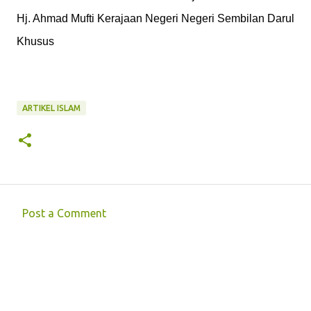
Hj. Ahmad
Mufti Kerajaan Negeri
Negeri Sembilan Darul
Khusus
ARTIKEL ISLAM
Post a Comment
C
o
m
m
e