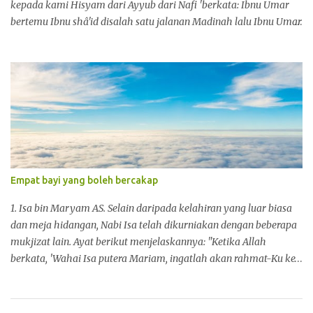
orang sudah tidak mengerti l...
kepada kami Hisyam dari Ayyub dari Nafi 'berkata: Ibnu Umar
bertemu Ibnu shâ'id disalah satu jalanan Madinah lalu Ibnu Umar
mengucapkan kata-kata yang membuatnya marah, ia
menggelembung hingga meamenuhi jalanan, lalu Ibnu Umar
memasuki kediaman Hafshah dan berita itu telah sampai
padanya. Hafshah berkata pada Ibnu Umar: Semoga Allah
merahmatimu, apa yang kau inginkan dari Ibnu shâ'id?
Bukankah kau tahu Rasulullah Shallallahu 'alaihi wa Salam
pernah bersabda: "Sesungguhnya ia keluar dari kemarahannya."
(HR. Muslim) Sedang didalam riwayat Imam Ahmad dari dari
Ibnu Umar bahwasanya ia melihat Ibnu Shoid berada di salah
Empat bayi yang boleh bercakap
satu pintu masuk Madinah, kemudian Ibnu Umar mencelanya,
dan ia pun menghinanya, ia pun semakin marah hingga menutupi
1. Isa bin Maryam AS. Selain daripada kelahiran yang luar biasa
jalan. Kemudian Ibnu Umar memukulnya dengan tongkat yang
dan meja hidangan, Nabi Isa telah dikurniakan dengan beberapa
dibawanya, hingga ia memecahkannya. Lalu Hafshah berkata k...
mukjizat lain. Ayat berikut menjelaskannya: "Ketika Allah
berkata, 'Wahai Isa putera Mariam, ingatlah akan rahmat-Ku ke
atas kamu, dan ke atas ibu kamu, apabila Aku mengukuhkan
kamu dengan Roh Qudus (Suci), untuk berkata-kata kepada
manusia di dalam buaian dan setelah dewasa. .... dan apabila